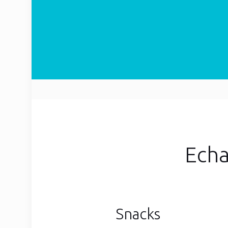
Desarrollo We
Echa
Snacks